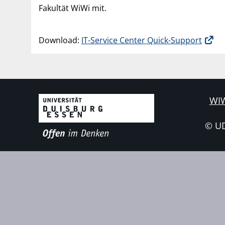
Fakultät WiWi mit.
Download:
IT-Service Center Quick-Support
WIW
© U